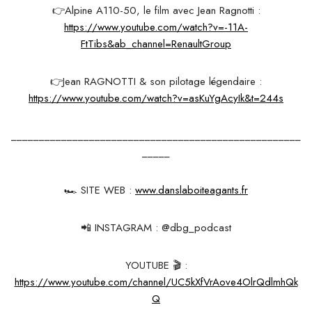
👉Alpine A110-50, le film avec Jean Ragnotti :
https://www.youtube.com/watch?v=-11A-
FtTibs&ab_channel=RenaultGroup
👉Jean RAGNOTTI & son pilotage légendaire :
https://www.youtube.com/watch?v=asKuYgAcyIk&t=244s
____________________________________________________
_____
🏎 SITE WEB :
www.danslaboiteagants.fr
📲 INSTAGRAM : @dbg_podcast
YOUTUBE 🎬 :
https://www.youtube.com/channel/UC5kXfVrAove4OlrQdlmhQk
Q