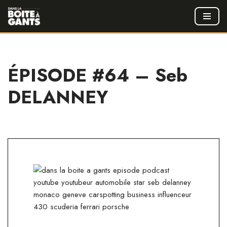
Aller
au
contenu
ÉPISODE #64 – Seb
DELANNEY