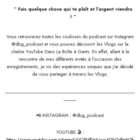
” Fais quelque chose qui te plaît et l’argent viendra
!
“
Vous retrouverez toutes les coulisses du podcast sur Instagram
@dbg_podcast et vous pouvez découvrir les Vlogs sur la
chaîne YouTube Dans La Boîte à Gants. En effet, allant à la
rencontre de mes différents invités à l’occasion des
enregistrements, je vis des expériences uniques que j’ai décidé
de vous partager à travers les Vlogs.
____________________________________________________
_____
📲 INSTAGRAM : @dbg_podcast
YOUTUBE 🎬 :
https://www.youtube.com/channel/UC5kXfVrAove4OlrQdlmhQk