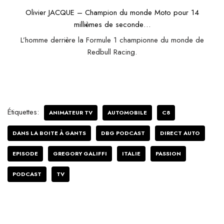
Olivier JACQUE – Champion du monde Moto pour 14
millièmes de seconde…
L’homme derrière la Formule 1 championne du monde de
Redbull Racing.
Étiquettes:
ANIMATEUR TV
AUTOMOBILE
C8
DANS LA BOITE À GANTS
DBG PODCAST
DIRECT AUTO
EPISODE
GREGORY GALIFFI
ITALIE
PASSION
PODCAST
TV