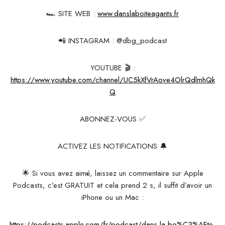
🏎 SITE WEB :
www.danslaboiteagants.fr
📲 INSTAGRAM : @dbg_podcast
YOUTUBE 🎬 :
https://www.youtube.com/channel/UC5kXfVrAove4OlrQdlmhQk
Q
ABONNEZ-VOUS ✅
ACTIVEZ LES NOTIFICATIONS 🔔
🌟 Si vous avez aimé, laissez un commentaire sur Apple
Podcasts, c’est GRATUIT et cela prend 2 s, il suffit d’avoir un
iPhone ou un Mac :
https://podcasts.apple.com/fr/podcast/dans-la-bo%C3%AEte-